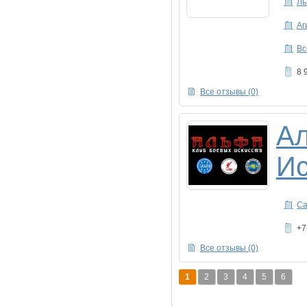
Ль
Аг
Вс
8 
Все отзывы (0)
Ал
Ис
Са
+7
Все отзывы (0)
1
2
3
4
5
6