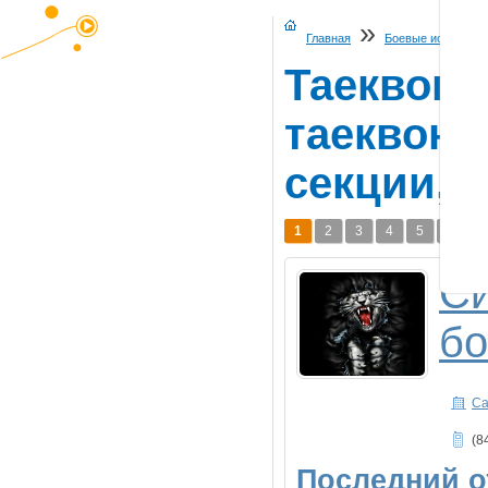
»
Главная
Боевые искусства
Таеквонд
таеквонд
секции, 
1
2
3
4
5
6
Си
бо
Са
(8
Последний о