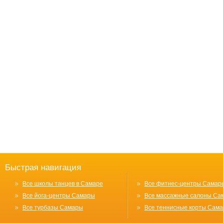
Быстрая навигация
Все школы танцев в Самаре
Все фитнес-центры Самар
Все йога-центры Самары
Все массажные салоны Са
Все турбазы Самары
Все теннисные корты Сам