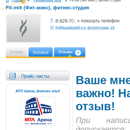
Главная
Тренажерные залы
Fit-mix (Фит-микс), фитнес-студия
Fit-mix (Фит-микс), фитнес-студия
« показать телефон
8-929-702-50-05,
Куйбышевский р-н, Белорусская, 24
О клубе
Контакты
Отзывы
0
Ваше мне
важно! Н
МТЛ Арена, фитнес-клуб
отзыв!
При напи
допускается: