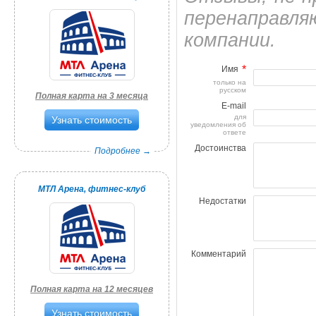
перенаправл
компании.
*
Имя
только на
русском
Полная карта на 3 месяца
E-mail
для
Узнать стоимость
уведомления об
ответе
Достоинства
Подробнее →
МТЛ Арена, фитнес-клуб
Недостатки
Комментарий
Полная карта на 12 месяцев
Узнать стоимость