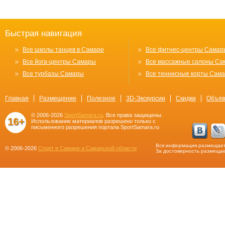
Быстрая навигация
Все школы танцев в Самаре
Все фитнес-центры Самар
Все йога-центры Самары
Все массажные салоны Са
Все турбазы Самары
Все теннисные корты Сам
Главная
Размещение
Полезное
3D-Экскурсии
Скидки
Объяв
© 2006-2026
SportSamara.ru
. Все права защищены.
16+
Использование материалов разрешено только с
письменного разрешения портала SportSamara.ru
Вся информация размещает
© 2006-2026
Спорт в Самаре и Самарской области
За достоверность размещае