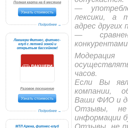
Полная карта на 6 месяцев
— употребл
Узнать стоимость
лексики, а 
адрес других 
Подробнее →
— сравне
Лакшери Фитнес, фитнес-
конкурентами
клуб с летней зоной и
открытым бассейном!
Модераци
осуществлят
часов.
Если Вы явл
Разовое посещение
компании, о
Ваши ФИО и д
Узнать стоимость
Отзывы, не
Подробнее →
информации б
Отзывы, не п
МТЛ Арена, фитнес-клуб