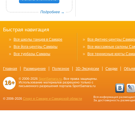
Подробнее →
Быстрая навигация
Все школы танцев в Самаре
Все фитнес-центры Самар
Все йога-центры Самары
Все массажные салоны Са
Все турбазы Самары
Все теннисные корты Сам
Главная
Размещение
Полезное
3D-Экскурсии
Скидки
Объяв
© 2006-2026
SportSamara.ru
. Все права защищены.
16+
Использование материалов разрешено только с
письменного разрешения портала SportSamara.ru
Вся информация размещает
© 2006-2026
Спорт в Самаре и Самарской области
За достоверность размещае