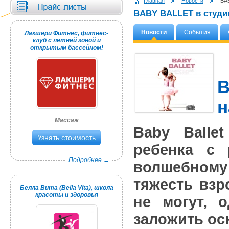
Главная
Новости
BAB
BABY BALLET в студии
Новости
События
Лакшери Фитнес, фитнес-
клуб с летней зоной и
открытым бассейном!
н
Массаж
Baby Balle
Узнать стоимость
ребенка с 
Подробнее →
волшебному 
тяжесть взр
Белла Вита (Bella Vita), школа
красоты и здоровья
не могут, 
заложить ос