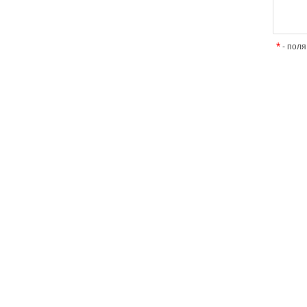
*
- поля