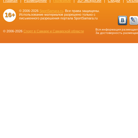
Главная
Размещение
Полезное
3D-Экскурсии
Скидки
Объяв
© 2006-2026
SportSamara.ru
. Все права защищены.
16+
Использование материалов разрешено только с
письменного разрешения портала SportSamara.ru
Вся информация размещает
© 2006-2026
Спорт в Самаре и Самарской области
За достоверность размещае