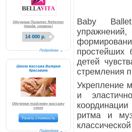
Baby Balle
Обучение Пилатес Reformer
(продв. уровень)
упражнени
14 000 р.
формировани
простейших 
Подробнее →
детей чувств
Школа массажа Валерия
стремления п
Красавина
Укрепление м
и эластичн
координации
Обучение тайскому массажу
стоп
ритма и муз
Узнать стоимость
классическо
Подробнее →