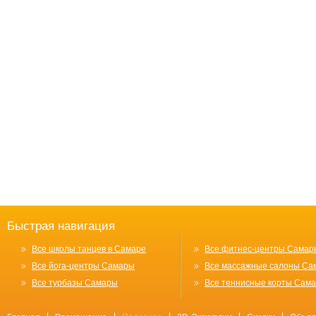
Быстрая навигация
Все школы танцев в Самаре
Все фитнес-центры Самар
Все йога-центры Самары
Все массажные салоны Са
Все турбазы Самары
Все теннисные корты Сам