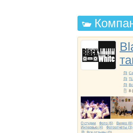
Компан
Bl
та
Са
ТЦ
В
8 
О студии
Фото (6)
Видео (8)
Интервью (4)
Фотоотчёты (3)
Все отзывы (0)