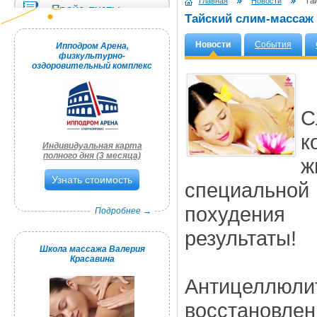
Главная
Новости
Тай
Тайский слим-массаж
Новости
События
Ипподром Арена,
физкультурно-
оздоровительный комплекс
С
к
Индивидуальная карта
полного дня (3 месяца)
ж
Узнать стоимость
специальной
похудения
Подробнее →
результаты!
Школа массажа Валерия
Красавина
Антицеллю
восстановле