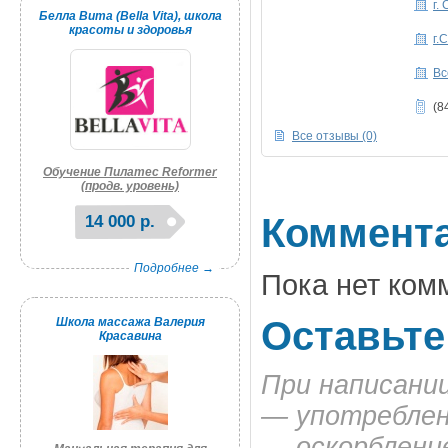
г.
Белла Вита (Bella Vita), школа
красоты и здоровья
г.
Вс
(8
Все отзывы (0)
Обучение Пилатес Reformer
(продв. уровень)
Коммент
14 000 р.
Подробнее →
Пока нет ком
Оставьте
Школа массажа Валерия
Красавина
При написани
— употреблен
— оскорбление