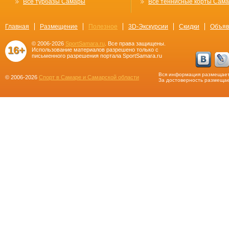
Все турбазы Самары
Все теннисные корты Сам
Главная
Размещение
Полезное
3D-Экскурсии
Скидки
Объяв
© 2006-2026
SportSamara.ru
. Все права защищены.
16+
Использование материалов разрешено только с
письменного разрешения портала SportSamara.ru
Вся информация размещает
© 2006-2026
Спорт в Самаре и Самарской области
За достоверность размещае