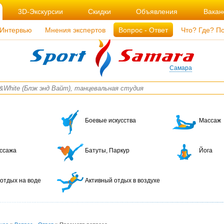
3D-Экскурсии
Скидки
Объявления
Вакан
Интервью
Мнения экспертов
Вопрос - Ответ
Что? Где? П
Самара
Боевые искусства
Массаж
ссажа
Батуты, Паркур
Йога
отдых на воде
Активный отдых в воздухе