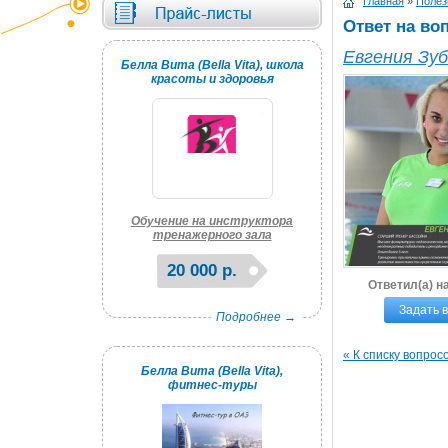
Главная
»
Полез
Ответ на во
Евгения Зу
Белла Вита (Bella Vita), школа
красоты и здоровья
Обучение на инструктора
тренажерного зала
20 000 р.
Ответил(а) н
Задать 
Подробнее →
« К списку вопрос
Белла Вита (Bella Vita),
фитнес-туры