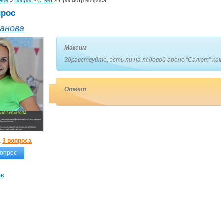
ное
»
Вопрос - Ответ
»
Просмотр вопроса
прос
банова
Максим
Здравствуйте, есть ли на ледовой арене "Салют" ка
Ответ
а
3 вопроса
вопрос
ов