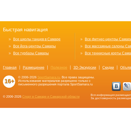
Быстрая навигация
Все школы танцев в Самаре
Все фитнес-центры Самар
Все йога-центры Самары
Все массажные салоны Са
Все турбазы Самары
Все теннисные корты Сам
Главная
Размещение
Полезное
3D-Экскурсии
Скидки
Объяв
© 2006-2026
SportSamara.ru
. Все права защищены.
16+
Использование материалов разрешено только с
письменного разрешения портала SportSamara.ru
Вся информация размещает
© 2006-2026
Спорт в Самаре и Самарской области
За достоверность размещае