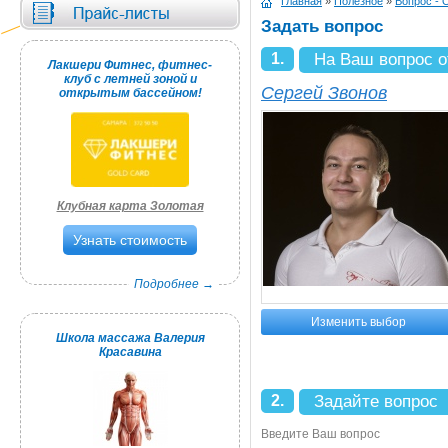
Главная
»
Полезное
»
Вопрос - 
Задать вопрос
1.
На Ваш вопрос о
Лакшери Фитнес, фитнес-
клуб с летней зоной и
Сергей Звонов
открытым бассейном!
Клубная карта Золотая
Узнать стоимость
Подробнее →
Изменить выбор
Школа массажа Валерия
Красавина
2.
Задайте вопрос
Введите Ваш вопрос