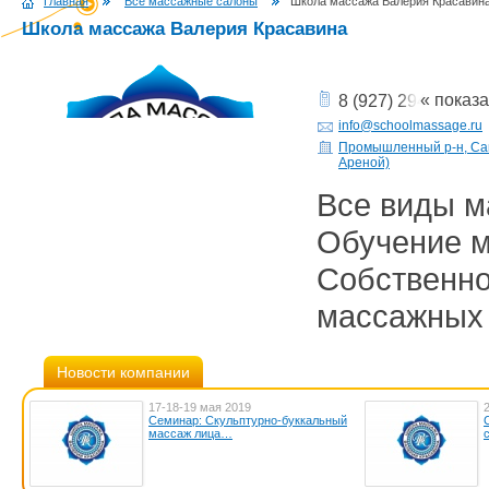
Главная
Все массажные салоны
Школа массажа Валерия Красавин
Школа массажа Валерия Красавина
« показ
8 (927) 294-05-05
info@schoolmassage.ru
Промышленный р-н, Сама
Ареной)
Все виды м
Обучение 
Собствен
массажных 
Новости компании
17-18-19 мая 2019
Семинар: Скульптурно-буккальный
массаж лица…