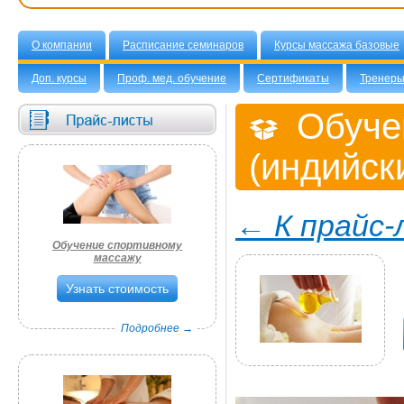
О компании
Расписание семинаров
Курсы массажа базовые
Доп. курсы
Проф. мед. обучение
Сертификаты
Тренер
Обуче
(индийск
← К прайс-
Обучение спортивному
массажу
Узнать стоимость
Подробнее →