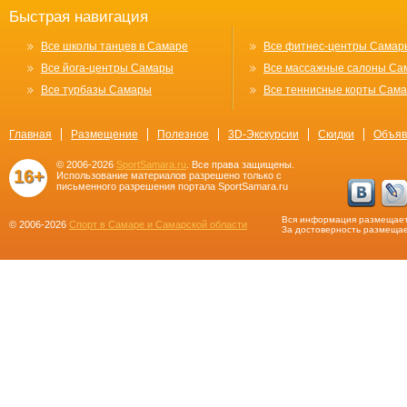
Быстрая навигация
Все школы танцев в Самаре
Все фитнес-центры Самар
Все йога-центры Самары
Все массажные салоны Са
Все турбазы Самары
Все теннисные корты Сам
Главная
Размещение
Полезное
3D-Экскурсии
Скидки
Объяв
© 2006-2026
SportSamara.ru
. Все права защищены.
16+
Использование материалов разрешено только с
письменного разрешения портала SportSamara.ru
Вся информация размещает
© 2006-2026
Спорт в Самаре и Самарской области
За достоверность размещае