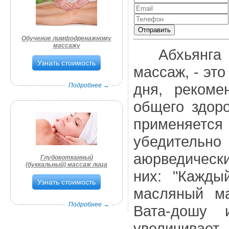
Отправить
Обучение лимфодренажному
массажу
Абхьянга (А
Узнать стоимость
массаж, - эт
дня, рекоме
Подробнее →
общего здоро
применяетс
убедител
аюрведически
Глубокотканный
(буккальный) массаж лица
них: "Кажды
Узнать стоимость
масляный ма
Подробнее →
Вата-дошу 
увеличивает