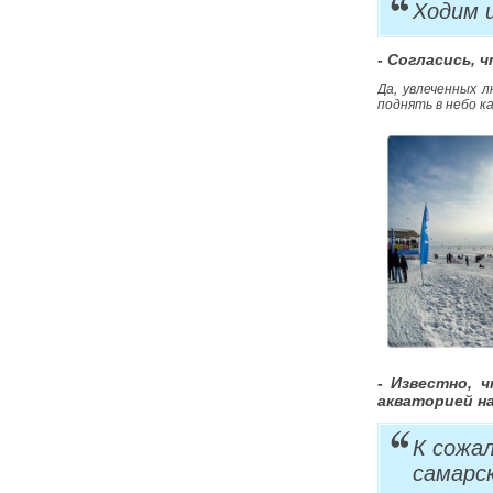
Ходим и
- Согласись, 
Да, увлеченных 
поднять в небо 
- Известно, 
акваторией на
К сожа
самарс