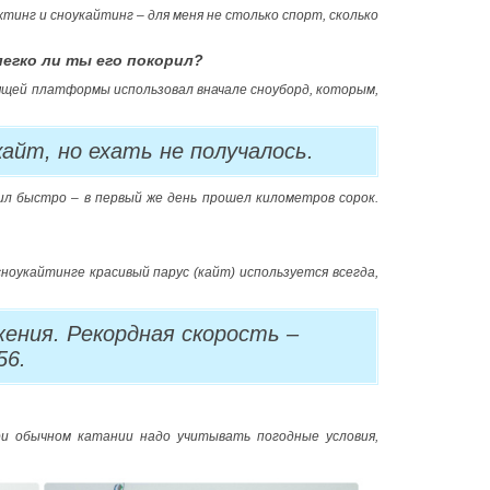
тинг и сноукайтинг – для меня не столько спорт, сколько
 легко ли ты его покорил?
зящей платформы использовал вначале сноуборд, которым,
кайт, но ехать не получалось.
оил быстро – в первый же день прошел километров сорок.
ноукайтинге красивый парус (кайт) используется всегда,
ения. Рекордная скорость –
56.
ри обычном катании надо учитывать погодные условия,