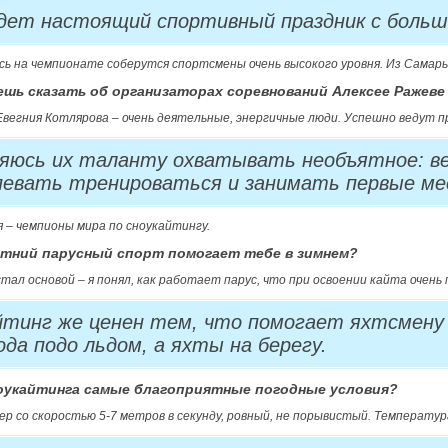
дет настоящий спортивный праздник с больш
сь на чемпионате соберутся спортсмены очень высокого уровня. Из Самар
ешь сказать об организаторах соревнований Алексее Ражеве
Евегния Котлярова – очень деятельные, энергичные люди. Успешно ведут п
ляюсь их таланту охватывать необъятное: в
певать тренироваться и занимать первые ме
я – чемпионы мира по сноукайтингу.
летний парусный спорт помогает тебе в зимнем?
стал основой – я понял, как работает парус, что при освоении кайта очень 
йтинг же ценен тем, что помогает яхтсмену
ода подо льдом, а яхты на берегу.
сноукайтинга самые благоприятные погодные условия?
ер со скоростью 5-7 метров в секунду, ровный, не порывистый. Температур