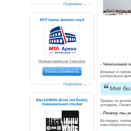
Подробнее →
МТЛ Арена, фитнес-клуб
Полная карта на 3 месяца
- Чемпионат 
Узнать стоимость
Впервые в соревн
контрольное врем
Подробнее →
Мне бы
Black&White (Блэк энд Вайт),
Правда, не всегд
танцевальная студия
уставать. Посмот
- Почему ты 
Во-первых, потом
нем соберется ог