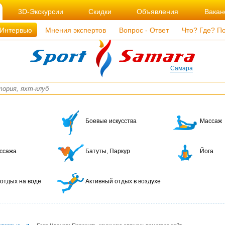
3D-Экскурсии
Скидки
Объявления
Вакан
Интервью
Мнения экспертов
Вопрос - Ответ
Что? Где? П
Самара
Боевые искусства
Массаж
ссажа
Батуты, Паркур
Йога
отдых на воде
Активный отдых в воздухе