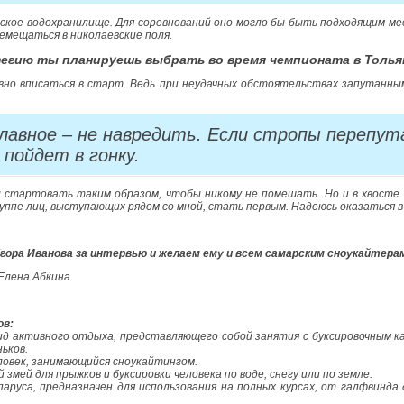
ское водохранилище. Для соревнований оно могло бы быть подходящим ме
емещаться в николаевские поля.
тегию ты планируешь выбрать во время чемпионата в Толь
авно вписаться в старт. Ведь при неудачных обстоятельствах запутанны
главное – не навредить. Если стропы перепут
пойдет в гонку.
 стартовать таким образом, чтобы никому не помешать. Но и в хвосте б
уппе лиц, выступающих рядом со мной, стать первым. Надеюсь оказаться в
гора Иванова за интервью и желаем ему и всем самарским сноукайтерам
Елена Абкина
ов:
ид активного отдыха, представляющего собой занятия с буксировочным к
ньков.
ловек, занимающийся сноукайтингом.
 змей для прыжков и буксировки человека по воде, снегу или по земле.
аруса, предназначен для использования на полных курсах, от галфвинда