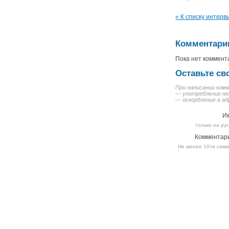
« К списку интерв
Комментари
Пока нет коммент
Оставьте св
При написании ком
— употребление не
— оскорбление в ад
И
только на ру
Комментар
Не менее 10ти симв