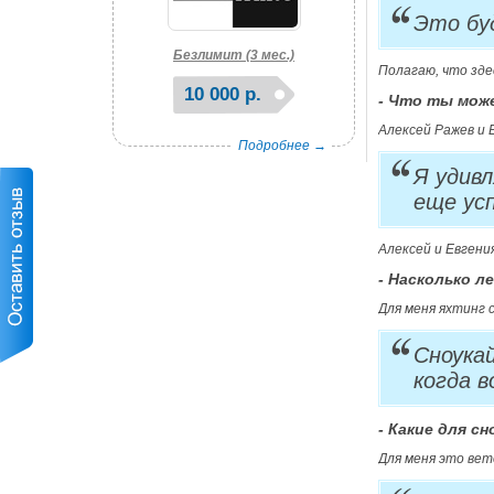
Это бу
Безлимит (3 мес.)
Полагаю, что зде
10 000 р.
- Что ты мож
Алексей Ражев и 
Подробнее →
Я удив
еще ус
Алексей и Евгени
- Насколько 
Для меня яхтинг 
Сноука
когда в
- Какие для 
Для меня это вет