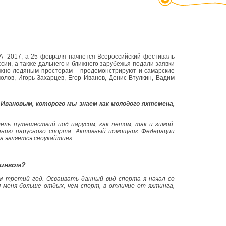
A -2017, а 25 февраля начнется Всероссийский фестиваль
сии, а также дальнего и ближнего зарубежья подали заявки
снежно-ледяным просторам – продемонстрируют и самарские
лов, Игорь Захарцев, Егор Иванов, Денис Втулкин, Вадим
 Ивановым, которого мы знаем как молодого яхтсмена,
ель путешествий под парусом, как летом, так и зимой.
ению парусного спорта. Активный помощник Федерации
а является сноукайтинг.
тингом?
м третий год. Осваивать данный вид спорта я начал со
 меня больше отдых, чем спорт, в отличие от яхтинга,