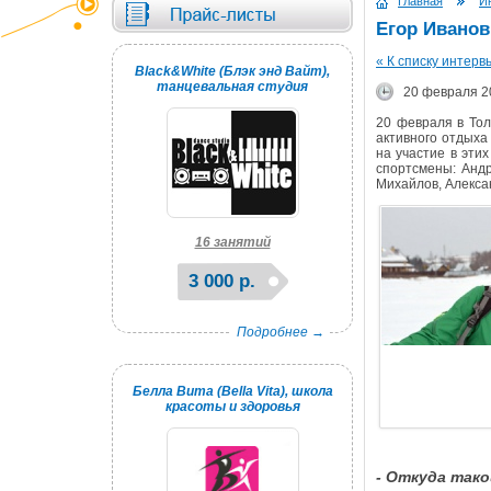
Главная
И
Егор Иванов
« К списку интерв
Black&White (Блэк энд Вайт),
танцевальная студия
20 февраля 2
20 февраля в Тол
активного отдыха
на участие в эти
спортсмены: Андр
Михайлов, Алекса
16 занятий
3 000 р.
Подробнее →
Белла Вита (Bella Vita), школа
красоты и здоровья
- Откуда тако