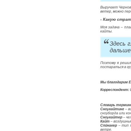
Выручает Чернов
ветер, можно пер
- Какую стра
Моя задача – пл
кайты.
Здесь 
дальше 
Поэтому я решил
постараться в гр
Мы благодарим Е
Корреспондент:
Словарь термин
Сноукайтинг
– в
сноуборда или ко
Сноукайтер
– че
Кайт
– воздушный
Спи́накер
– тип п
ветре.