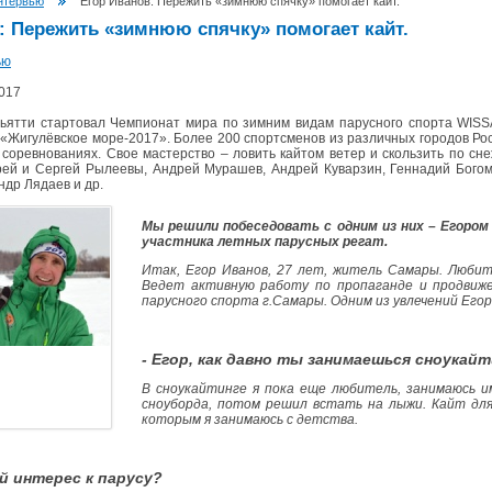
нтервью
Егор Иванов: Пережить «зимнюю спячку» помогает кайт.
: Пережить «зимнюю спячку» помогает кайт.
ью
017
ьятти стартовал Чемпионат мира по зимним видам парусного спорта WISS
 «Жигулёвское море-2017». Более 200 спортсменов из различных городов Рос
х соревнованиях. Свое мастерство – ловить кайтом ветер и скользить по 
ей и Сергей Рылеевы, Андрей Мурашев, Андрей Куварзин, Геннадий Богомо
ндр Лядаев и др.
Мы решили побеседовать с одним из них – Егором
участника летных парусных регат.
Итак, Егор Иванов, 27 лет, житель Самары. Любит
Ведет активную работу по пропаганде и продвиж
парусного спорта г.Самары. Одним из увлечений Егор
- Егор, как давно ты занимаешься сноукай
В сноукайтинге я пока еще любитель, занимаюсь и
сноуборда, потом решил встать на лыжи. Кайт для
которым я занимаюсь с детства.
й интерес к парусу?