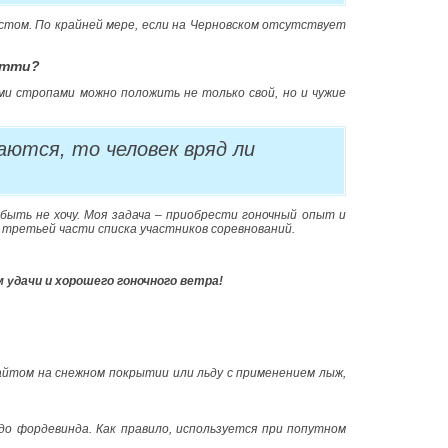
стом. По крайней мере, если на Черновском отсутствует
ятти?
ми стропами можно положить не только свой, но и чужие
аются, то человек вряд ли
ыть не хочу. Моя задача – приобрести гоночный опыт и
 третьей части списка участников соревнований.
 удачи и хорошего гоночного ветра!
айтом на снежном покрытии или льду с применением лыж,
 до фордевинда. Как правило, используется при попутном