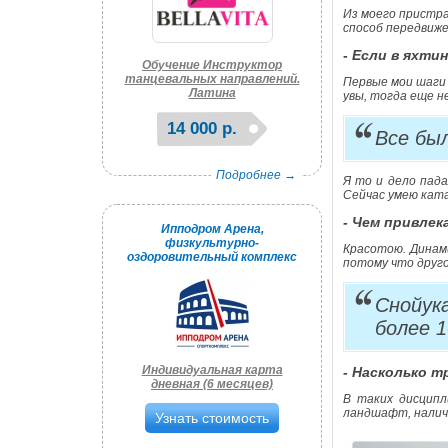
Из моего пристра
способ передвиже
- Если в яхти
Обучение Инструктор
танцевальных направлений.
Первые мои шаги 
Латина
увы, тогда еще н
14 000 р.
Все был
Подробнее →
Я то и дело пада
Сейчас умею ката
- Чем привле
Ипподром Арена,
физкультурно-
Красотою. Динами
оздоровительный комплекс
потому что друг
Снойук
более 1
Индивидуальная карта
- Насколько 
дневная (6 месяцев)
В таких дисципл
ландшафт, налич
Узнать стоимость