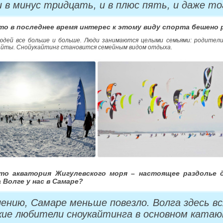
 в минус тридцать, и в плюс пять, и даже то
что в последнее время интерес к этому виду спорта бешено
людей все больше и больше. Люди занимаются целыми семьями: родител
кайты. Снойукайтинг становится семейным видом отдыха.
что акватория Жигулевского моря – настоящее раздолье 
 Волге у нас в Самаре?
лению, Самаре меньше повезло. Волга здесь в
кие любители сноукайтинга в основном катаю