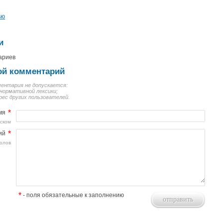
ью
и
ариев
ой комментарий
ментария не допускается:
нормативной лексики;
рес других пользователей.
*
мя
сском
*
ий
олов
*
- поля обязательные к заполнению