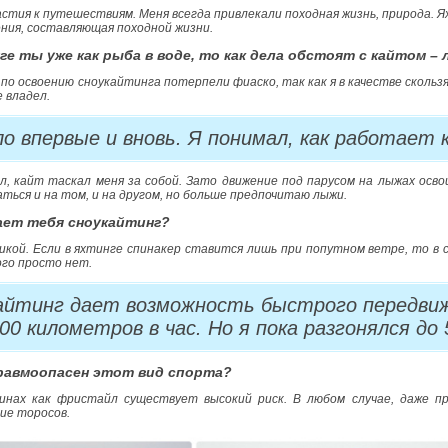
стия к путешествиям. Меня всегда привлекали походная жизнь, природа. Ях
ния, составляющая походной жизни.
нге ты уже как рыба в воде, то как дела обстоят с кайтом –
по освоению сноукайтинга потерпели фиаско, так как я в качестве сколь
е владел.
о впервые и вновь. Я понимал, как работает 
л, кайт таскал меня за собой. Зато движение под парусом на лыжах осв
ться и на том, и на другом, но больше предпочитаю лыжи.
кает тебя сноукайтинг?
кой. Если в яхтинге спинакер ставится лишь при попутном ветре, то в с
ого просто нет.
айтинг дает возможность быстрого передвиж
00 километров в час. Но я пока разгонялся до 
травмоопасен этот вид спорта?
инах как фристайл существует высокий риск. В любом случае, даже п
ие торосов.