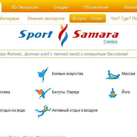
3D-Экскурсии
Скидки
Объявления
Вакан
Интервью
Мнения экспертов
Вопрос - Ответ
Что? Где? П
Самара
Боевые искусства
Массаж
ссажа
Батуты, Паркур
Йога
отдых на воде
Активный отдых в воздухе