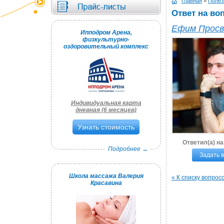
Главная
»
Полез
Ответ на во
Ефим Просв
Ипподром Арена,
физкультурно-
оздоровительный комплекс
Индивидуальная карта
дневная (6 месяцев)
Узнать стоимость
Ответил(а) н
Подробнее →
Задать 
Школа массажа Валерия
« К списку вопрос
Красавина