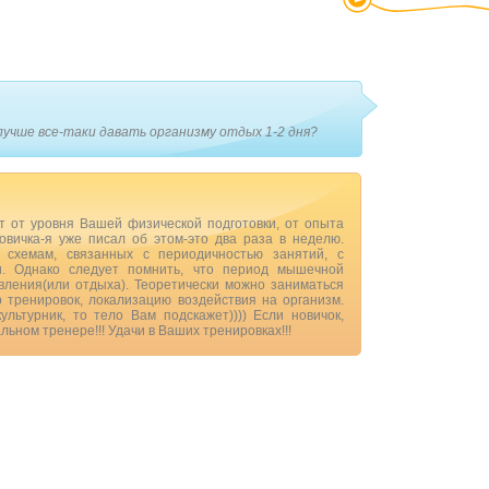
учше все-таки давать организму отдых 1-2 дня?
ит от уровня Вашей физической подготовки, от опыта
вичка-я уже писал об этом-это два раза в неделю.
 схемам, связанных с периодичностью занятий, с
и. Однако следует помнить, что период мышечной
вления(или отдыха). Теоретически можно заниматься
 тренировок, локализацию воздействия на организм.
ьтурник, то тело Вам подскажет)))) Если новичок,
льном тренере!!! Удачи в Ваших тренировках!!!