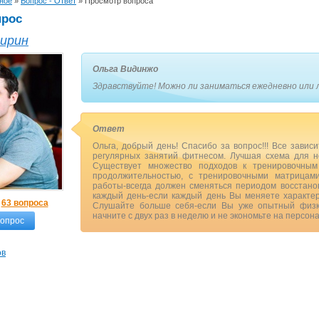
ное
»
Вопрос - Ответ
»
Просмотр вопроса
прос
ирин
Ольга Видинжо
Здравствуйте! Можно ли заниматься ежедневно или л
Ответ
Ольга, добрый день! Спасибо за вопрос!!! Все завис
регулярных занятий фитнесом. Лучшая схема для но
Существует множество подходов к тренировочным
продолжительностью, с тренировочными матрицам
работы-всегда должен сменяться периодом восстано
каждый день-если каждый день Вы меняете характер
а
63 вопроса
Слушайте больше себя-если Вы уже опытный физкул
начните с двух раз в неделю и не экономьте на персона
вопрос
ов