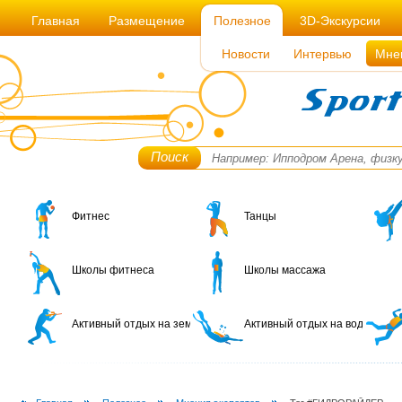
Главная
Размещение
Полезное
3D-Экскурсии
Новости
Интервью
Мне
Поиск
Фитнес
Танцы
Школы фитнеса
Школы массажа
Активный отдых на земле
Активный отдых на воде