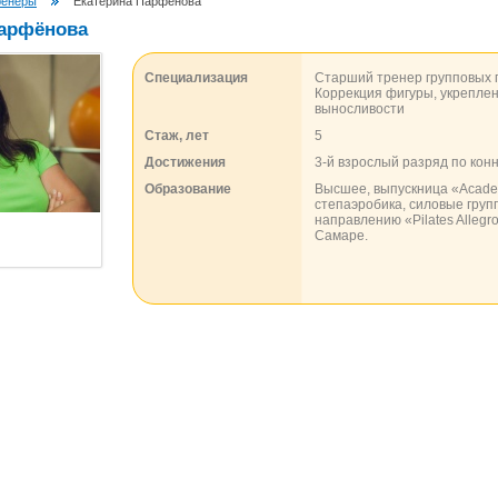
ренеры
Екатерина Парфёнова
Парфёнова
Специализация
Старший тренер групповых 
Коррекция фигуры, укреплен
выносливости
Стаж, лет
5
Достижения
3-й взрослый разряд по кон
Образование
Высшее, выпускница «Academ
степаэробика, силовые групп
направлению «Pilates Allegr
Самаре.