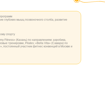
программ
ие глубоких мышц позвоночного столба, развитие
ному спорту
y Fitness» (Казань) по направлениям: аэробика,
овые тренировки, Pilates; «Bella Vita» (Самара) по
o», постоянный участник фитнес конвенций в Москве и