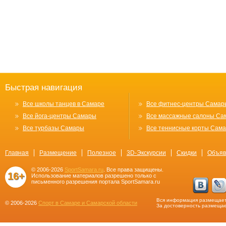
Быстрая навигация
Все школы танцев в Самаре
Все фитнес-центры Самар
Все йога-центры Самары
Все массажные салоны Са
Все турбазы Самары
Все теннисные корты Сам
Главная
Размещение
Полезное
3D-Экскурсии
Скидки
Объяв
© 2006-2026
SportSamara.ru
. Все права защищены.
16+
Использование материалов разрешено только с
письменного разрешения портала SportSamara.ru
Вся информация размещает
© 2006-2026
Спорт в Самаре и Самарской области
За достоверность размещае