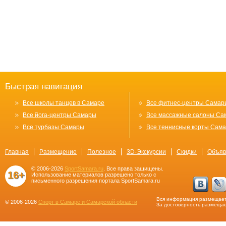
Быстрая навигация
Все школы танцев в Самаре
Все фитнес-центры Самар
Все йога-центры Самары
Все массажные салоны Са
Все турбазы Самары
Все теннисные корты Сам
Главная
Размещение
Полезное
3D-Экскурсии
Скидки
Объяв
© 2006-2026
SportSamara.ru
. Все права защищены.
16+
Использование материалов разрешено только с
письменного разрешения портала SportSamara.ru
Вся информация размещает
© 2006-2026
Спорт в Самаре и Самарской области
За достоверность размещае