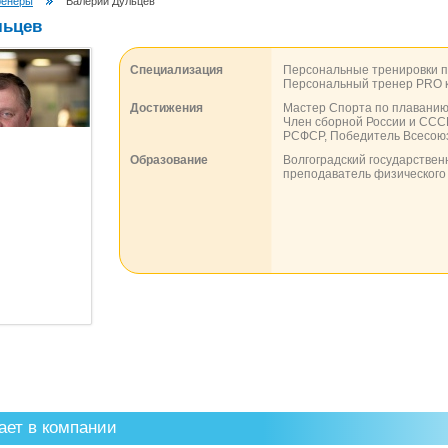
ренеры
Валерий Дульцев
льцев
Специализация
Персональные тренировки п
Персональный тренер PRO к
Достижения
Мастер Спорта по плаванию
Член сборной России и ССС
РСФСР, Победитель Всесою
Образование
Волгоградский государствен
преподаватель физического 
ает в компании