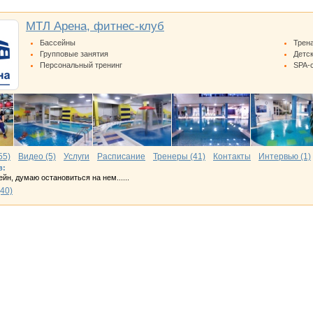
МТЛ Арена, фитнес-клуб
Бассейны
Трен
Групповые занятия
Детс
Персональный тренинг
SPA-
55)
Видео (5)
Услуги
Расписание
Тренеры (41)
Контакты
Интервью (1)
в:
ейн, думаю остановиться на нем......
40)