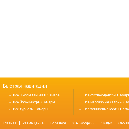
Быстрая навигация
Все школы танцев в Самаре
Все фитнес-центры Самар
Все йога-центры Самары
Все массажные салоны Са
Все турбазы Самары
Все теннисные корты Сам
Главная
Размещение
Полезное
3D-Экскурсии
Скидки
Объяв