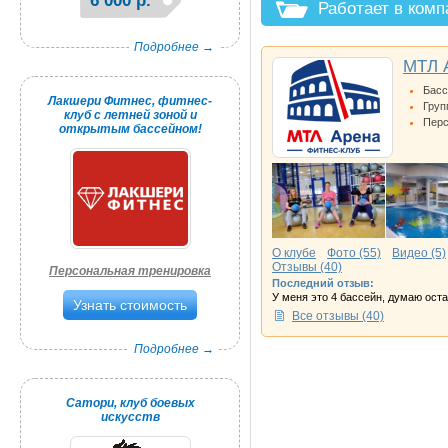
6 000 р.
Работает в ком
Подробнее →
МТЛ А
Бас
Лакшери Фитнес, фитнес-
Груп
клуб с летней зоной и
Перс
открытым бассейном!
О клубе
Фото (55)
Видео (5)
Отзывы (40)
Персональная тренировка
Последний отзыв:
У меня это 4 бассейн, думаю остан
Узнать стоимость
Все отзывы (40)
Подробнее →
Сатори, клуб боевых
искусств