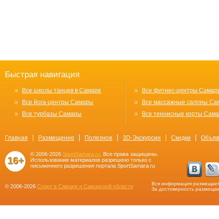
Быстрая навигация
Все школы танцев в Самаре
Все фитнес-центры Самар
Все йога-центры Самары
Все массажные салоны Са
Все турбазы Самары
Все теннисные корты Сам
Главная
Размещение
Полезное
3D-Экскурсии
Скидки
Объяв
© 2006-2026
SportSamara.ru
. Все права защищены.
16+
Использование материалов разрешено только с
письменного разрешения портала SportSamara.ru
Вся информация размещает
© 2006-2026
Спорт в Самаре и Самарской области
За достоверность размещае