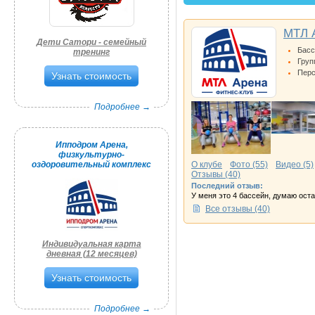
МТЛ А
Дети Сатори - семейный
Бас
тренинг
Груп
Перс
Узнать стоимость
Подробнее →
Ипподром Арена,
физкультурно-
оздоровительный комплекс
О клубе
Фото (55)
Видео (5)
Отзывы (40)
Последний отзыв:
У меня это 4 бассейн, думаю остан
Все отзывы (40)
Индивидуальная карта
дневная (12 месяцев)
Узнать стоимость
Подробнее →