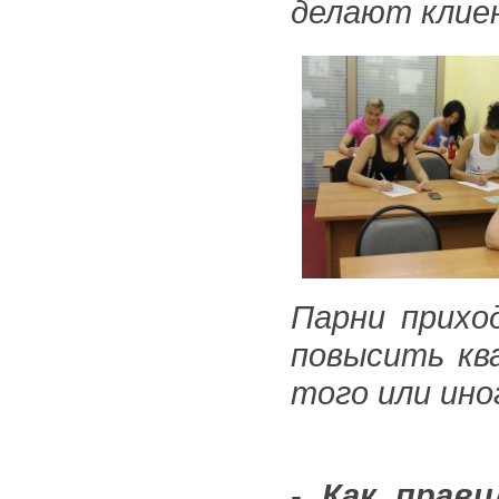
делают клие
Парни прихо
повысить кв
того или ин
- Как прав