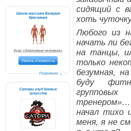
сидящий с в
Школа массажа Валерия
хоть чуточку
Красавина
Любого из н
начать ли б
на танцы, и
Курс «Анатомия человека»
только неко
Узнать стоимость
безумная, на
Подробнее →
буду фитн
Сатори, клуб боевых
групповых
искусств
тренером»…
начал тихо 
меня, я не см