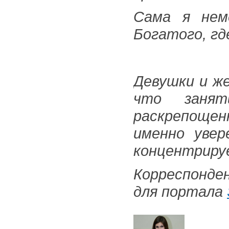
Сама я нем
Богатого, гд
Девушки и ж
что заня
раскрепоще
именно увер
концентриру
Корреспонд
для портала