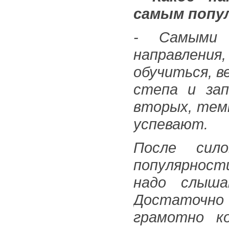
самым попу
- Самыми 
направления,
обучиться, в
степа и зап
вторых, темп
успевают.
После сил
популярност
надо слыш
Достаточн
грамотно к