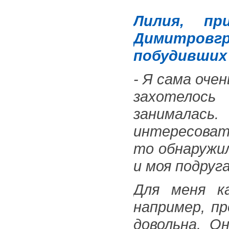
Лилия, п
Димитровгр
побудивших 
- Я сама оче
захотелось
занимала
интересоват
то обнаружи
и моя подруга
Для меня к
например, п
довольна. О