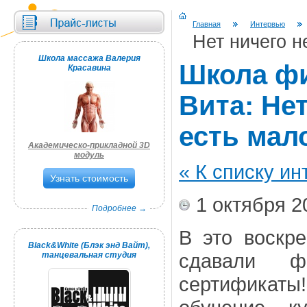
Главная
Интервью
Нет ничего н
Школа массажа Валерия
Школа фи
Красавина
Вита: Не
есть мал
Академическо-прикладной 3D
модуль
« К списку и
Узнать стоимость
1 октября 2
Подробнее →
В это воскр
Black&White (Блэк энд Вайт),
сдавали ф
танцевальная студия
сертификаты