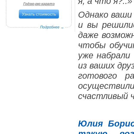
я, а что я?..»
Годзю-рю каратэ
Однако ваши
Узнать стоимость
и вы решили
Подробнее →
даже возможн
чтобы обучи
уже набрали
из ваших дру
готового р
осуществил
счастливый ч
Юлия Борис
такую во