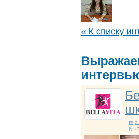
« К списку и
Выражаем
интервь
Бе
шк
Са
+7