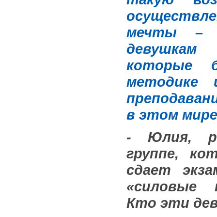
осуществ
мечты – 
девушкам
которые б
методике 
преподаван
в этом мире
- Юлия, р
группе, ко
сдает экза
«силовые н
Кто эти де