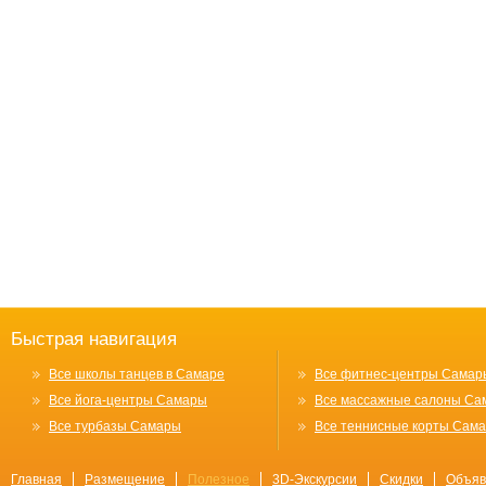
Быстрая навигация
Все школы танцев в Самаре
Все фитнес-центры Самар
Все йога-центры Самары
Все массажные салоны Са
Все турбазы Самары
Все теннисные корты Сам
Главная
Размещение
Полезное
3D-Экскурсии
Скидки
Объяв