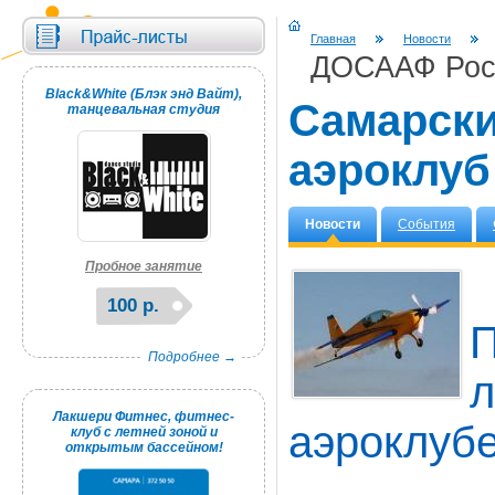
Главная
Новости
ДОСААФ Рос
Black&White (Блэк энд Вайт),
Самарски
танцевальная студия
аэроклу
Новости
События
Пробное занятие
100 р.
П
Подробнее →
л
Лакшери Фитнес, фитнес-
аэроклубе
клуб с летней зоной и
открытым бассейном!