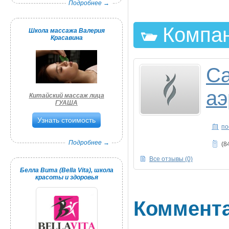
Подробнее →
Компан
Школа массажа Валерия
Красавина
Са
а
Китайский массаж лица
ГУАША
Узнать стоимость
по
Подробнее →
(8
Все отзывы (0)
Белла Вита (Bella Vita), школа
красоты и здоровья
Коммент