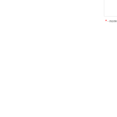
*
- поля