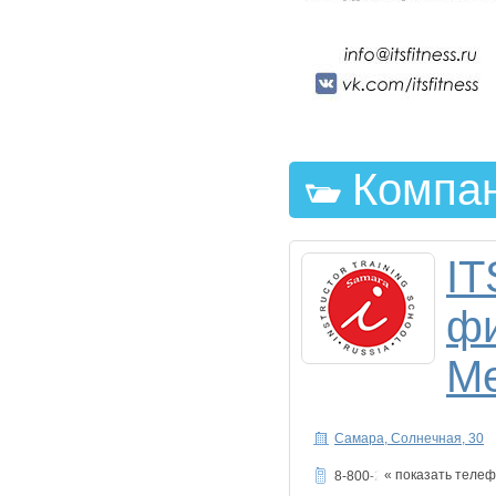
Компан
IT
фи
М
Самара, Солнечная, 30
« показать теле
8-800-250-75-11