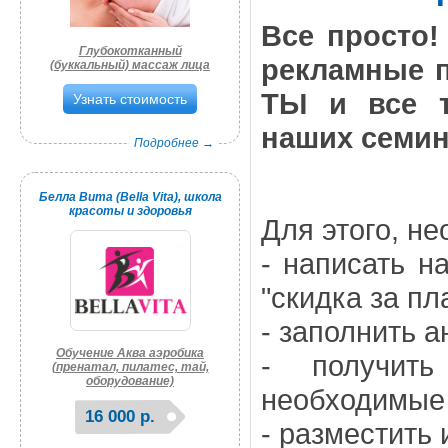
Все просто!
Глубокотканный
рекламные п
(буккальный) массаж лица
ТЫ и все т
Узнать стоимость
наших семин
Подробнее →
Белла Вита (Bella Vita), школа
красоты и здоровья
Для этого, н
- написать на
"скидка за пла
- заполнить а
Обучение Аква аэробика
- получить
(пренатал, пилатес, тай,
оборудование)
необходимые
16 000 р.
- разместить 