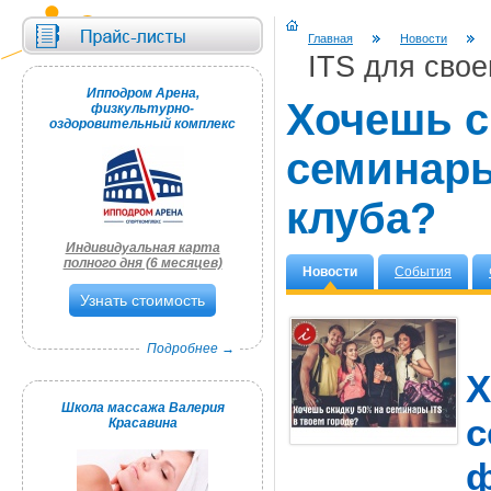
Главная
Новости
ITS для свое
Ипподром Арена,
Хочешь с
физкультурно-
оздоровительный комплекс
семинары
клуба?
Индивидуальная карта
полного дня (6 месяцев)
Новости
События
Узнать стоимость
Подробнее →
Школа массажа Валерия
Красавина
ф