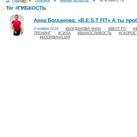
Главная
Полезное
Мнения экспертов
Тег #ГИБКОСТЬ
Тег #ГИБКОСТЬ
Анна Богданова: «B.E.S.T FIT» А ты пр
9 ноября 2016
#БОГДАНОВА АННА
#BEST FIT
#
ТРЕНИНГ
#СИЛА
#ВЫНОСЛИВОСТЬ
#СКОРОС
#КООРДИНАЦИЯ