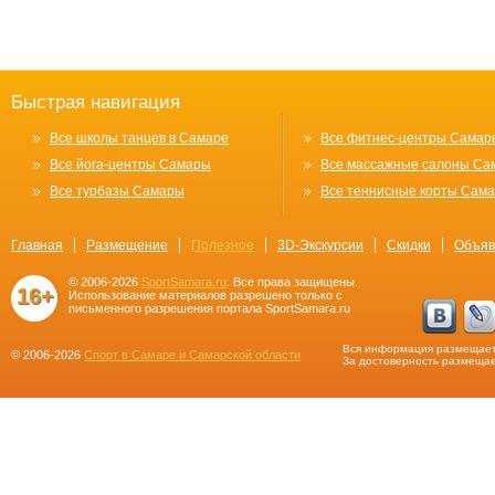
Быстрая навигация
Все школы танцев в Самаре
Все фитнес-центры Самар
Все йога-центры Самары
Все массажные салоны Са
Все турбазы Самары
Все теннисные корты Сам
Главная
Размещение
Полезное
3D-Экскурсии
Скидки
Объяв
© 2006-2026
SportSamara.ru
. Все права защищены.
16+
Использование материалов разрешено только с
письменного разрешения портала SportSamara.ru
Вся информация размещает
© 2006-2026
Спорт в Самаре и Самарской области
За достоверность размещае