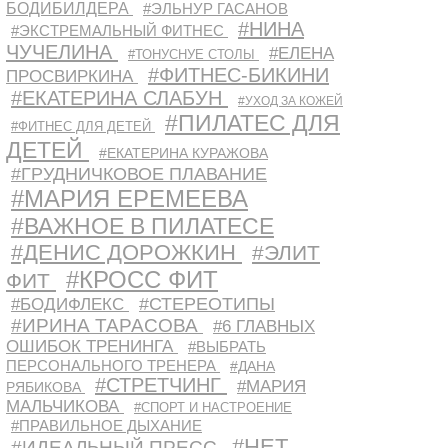
БОДИБИЛДЕРА
#ЭЛЬНУР ГАСАНОВ
#НИНА
#ЭКСТРЕМАЛЬНЫЙ ФИТНЕС
ЧУЧЕЛИНА
#ЕЛЕНА
#ТОНУСНУЕ СТОЛЫ
#ФИТНЕС-БИКИНИ
ПРОСВИРКИНА
#ЕКАТЕРИНА СЛАБУН
#УХОД ЗА КОЖЕЙ
#ПИЛАТЕС ДЛЯ
#ФИТНЕС ДЛЯ ДЕТЕЙ
ДЕТЕЙ
#ЕКАТЕРИНА КУРАЖОВА
#ГРУДНИЧКОВОЕ ПЛАВАНИЕ
#МАРИЯ ЕРЕМЕЕВА
#ВАЖНОЕ В ПИЛАТЕСЕ
#ДЕНИС ДОРОЖКИН
#ЭЛИТ
#КРОСС ФИТ
ФИТ
#СТЕРЕОТИПЫ
#БОДИФЛЕКС
#ИРИНА ТАРАСОВА
#6 ГЛАВНЫХ
ОШИБОК ТРЕНИНГА
#ВЫБРАТЬ
ПЕРСОНАЛЬНОГО ТРЕНЕРА
#ДАНА
#СТРЕТЧИНГ
#МАРИЯ
РЯБИКОВА
МАЛЬЧИКОВА
#СПОРТ И НАСТРОЕНИЕ
#ПРАВИЛЬНОЕ ДЫХАНИЕ
#НЕТ
#ИДЕАЛЬНЫЙ ПРЕСС