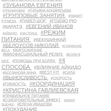
#ЗУБАНОВА ЕВГЕНИЯ
#ТАТЬЯНА КОНДРАТЬЕВА
#ТРЕНИРОВКИ
#ГРУППОВЫЕ ЗАНЯТИЯ
#SMART
#ГОДЗЮ РЮ
#ПАВЕЛ ШОР
FITNESS
#ЕВГЕНИЙ ИВАНОВ
#КАРАТЭ
#РЕЖИМ
#АЙКИДО
#ЗАСТОЛЬЕ
ПИТАНИЯ
#КЕКУШИНКАЙ
#БЕЛОУСОВ НИКОЛАЙ
#СНИЖЕНИЕ
#ЖИРОСЖИГАНИЕ
ВЕСА
#МИОФАСЦИАЛЬНЫЙ РЕЛИЗ
#БОЛИ В
#4
#ПОМОЩЬ ПРИ БОЛЯХ
ШЕЕ
СПОСОБА
#ВЛИЯНИЕ АЙКИДО
#BEST FIT
#СИЛА
#БОГДАНОВА АННА
#ВЫНОСЛИВОСТЬ
#СКОРОСТЬ
#КООРДИНАЦИЯ
#ГИБКОСТЬ
#КРИСТИНА ГАВЛИЕВСКАЯ
#ПРАВИЛЬНОЕ ПИТАНИЕ
#ОЗДОРОВИТЕЛЬНЫЙ ЭФФЕКТ
#ЮЛИЯ
#ЕЛЕНА ИВАШОВА
ЯЦЕНКО
#ПОХУДАНИЕ