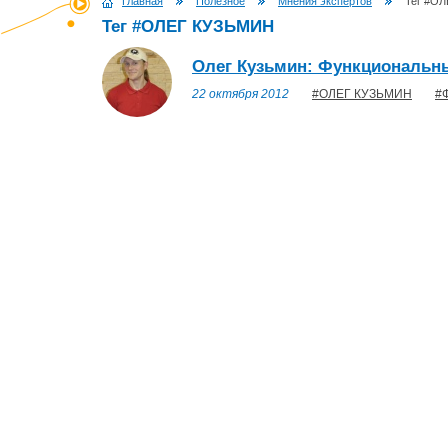
Главная
Полезное
Мнения экспертов
Тег #О
Тег #ОЛЕГ КУЗЬМИН
Олег Кузьмин: Функциональны
22 октября 2012
#ОЛЕГ КУЗЬМИН
#