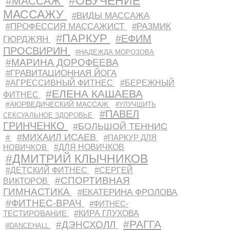
#ОБУЧЕНИЕ
#МАССАЖ
МАССАЖУ
#ВИДЫ МАССАЖА
#ПРОФЕССИЯ МАССАЖИСТ
#РАЗМИК
#ПАРКУР
#ЕФИМ
ГЮРДЖЯН
ПРОСВИРИН
#НАДЕЖДА МОРОЗОВА
#МАРИНА ДОРОФЕЕВА
#ГРАВИТАЦИОННАЯ ЙОГА
#АГРЕССИВНЫЙ ФИТНЕС
#БЕРЕЖНЫЙ
#ЕЛЕНА КАШАЕВА
ФИТНЕС
#АЮРВЕДИЧЕСКИЙ МАССАЖ
#УЛУЧШИТЬ
#ПАВЕЛ
СЕКСУАЛЬНОЕ ЗДОРОВЬЕ
ГРИНЧЕНКО
#БОЛЬШОЙ ТЕННИС
#МИХАИЛ ИСАЕВ
#
#ПАРКУР ДЛЯ
НОВИЧКОВ
#ДЛЯ НОВИЧКОВ
#ДМИТРИЙ КЛЫЧНИКОВ
#ДЕТСКИЙ ФИТНЕС
#СЕРГЕЙ
#СПОРТИВНАЯ
ВИКТОРОВ
ГИМНАСТИКА
#ЕКАТЕРИНА ФРОЛОВА
#ФИТНЕС-ВРАЧ
#ФИТНЕС-
ТЕСТИРОВАНИЕ
#КИРА ГЛУХОВА
#РАГГА
#ДЭНСХОЛЛ
#DANCEHALL