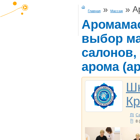
»
»
А
Главная
Массаж
Аромамас
выбор ма
салонов,
арома (а
Шк
Кр
Са
8 