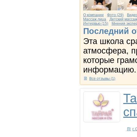
О компании
Фото (29)
Видео
Массаж лица
Детский масса
Интервью (15)
Мнения экспер
Последний о
Эта школа ср
атмосфера, п
которые грам
информацию. 
Все отзывы (1)
Та
сп
г.