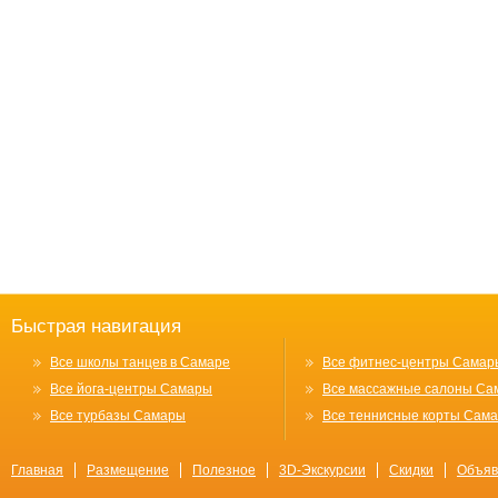
Быстрая навигация
Все школы танцев в Самаре
Все фитнес-центры Самар
Все йога-центры Самары
Все массажные салоны Са
Все турбазы Самары
Все теннисные корты Сам
Главная
Размещение
Полезное
3D-Экскурсии
Скидки
Объяв