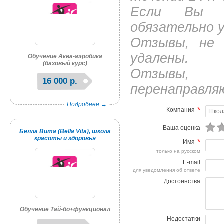
Если Вы яв
обязательно 
Отзывы, не 
удалены.
Обучение Аква-аэробика
(базовый курс)
Отзывы, 
16 000 р.
перенаправля
Подробнее →
*
Компания
Ваша оценка
Белла Вита (Bella Vita), школа
красоты и здоровья
*
Имя
только на русском
E-mail
для уведомления об ответе
Достоинства
Обучение Тай-бо+функционал
Недостатки