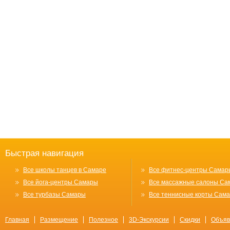
Быстрая навигация
Все школы танцев в Самаре
Все фитнес-центры Самар
Все йога-центры Самары
Все массажные салоны Са
Все турбазы Самары
Все теннисные корты Сам
Главная
Размещение
Полезное
3D-Экскурсии
Скидки
Объяв