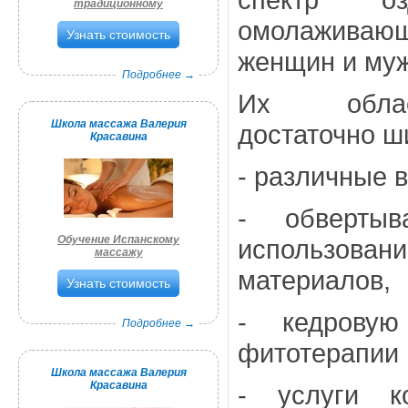
традиционному
омолаживаю
Узнать стоимость
женщин и муж
Подробнее →
Их облас
Школа массажа Валерия
достаточно ш
Красавина
- различные 
- обверты
Обучение Испанскому
использов
массажу
материалов,
Узнать стоимость
- кедровую
Подробнее →
фитотерапии 
Школа массажа Валерия
Красавина
- услуги к