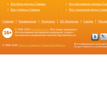
Все йога-центры Самары
Все массажные салоны Са
Все турбазы Самары
Все теннисные корты Сам
Главная
Размещение
Полезное
3D-Экскурсии
Скидки
Объяв
© 2006-2026
SportSamara.ru
. Все права защищены.
16+
Использование материалов разрешено только с
письменного разрешения портала SportSamara.ru
Вся информация размещает
© 2006-2026
Спорт в Самаре и Самарской области
За достоверность размещае