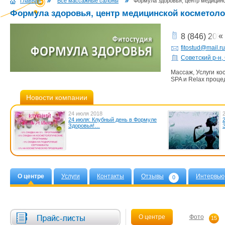
Главная
Все массажные салоны
Формула здоровья, центр медицин
Формула здоровья, центр медицинской косметоло
«
8 (846) 205-
fitostud@mail.ru
Советский р-н,
Массаж, Услуги ко
SPA и Relax проц
Новости компании
24 июля 2018
24 июля: Клубный день в Формуле
Здоровья!…
О центре
Услуги
Контакты
Отзывы
Интервью
0
О центре
Фото
15