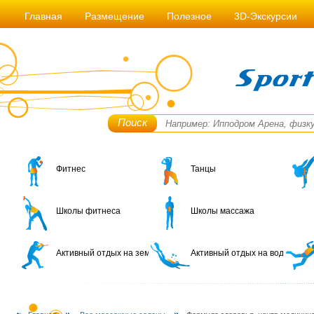
Главная
Размещение
Полезное
3D-Экскурсии
Поиск
Фитнес
Танцы
Школы фитнеса
Школы массажа
Активный отдых на земле
Активный отдых на воде