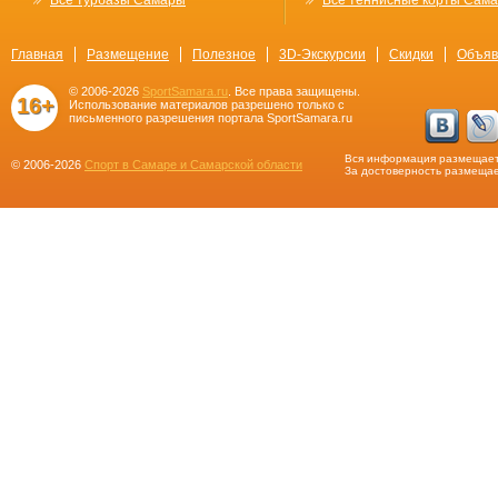
Все турбазы Самары
Все теннисные корты Сам
Главная
Размещение
Полезное
3D-Экскурсии
Скидки
Объяв
© 2006-2026
SportSamara.ru
. Все права защищены.
16+
Использование материалов разрешено только с
письменного разрешения портала SportSamara.ru
Вся информация размещает
© 2006-2026
Спорт в Самаре и Самарской области
За достоверность размещае