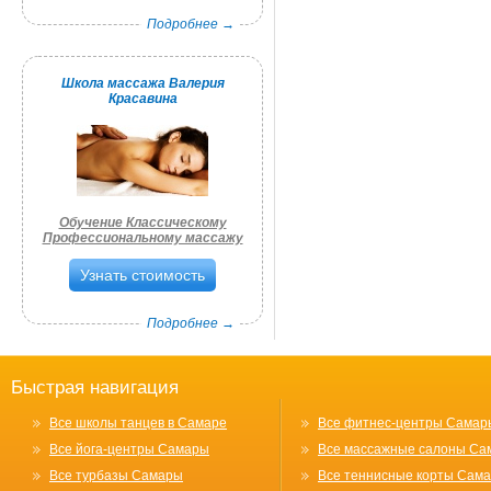
Подробнее →
Школа массажа Валерия
Красавина
Обучение Классическому
Профессиональному массажу
Узнать стоимость
Подробнее →
Быстрая навигация
Все школы танцев в Самаре
Все фитнес-центры Самар
Все йога-центры Самары
Все массажные салоны Са
Все турбазы Самары
Все теннисные корты Сам