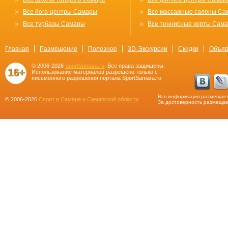
Все йога-центры Самары
Все массажные салоны Са
Все турбазы Самары
Все теннисные корты Сам
Главная
Размещение
Полезное
3D-Экскурсии
Скидки
Объяв
© 2006-2026
SportSamara.ru
. Все права защищены.
16+
Использование материалов разрешено только с
письменного разрешения портала SportSamara.ru
Вся информация размещает
© 2006-2026
Спорт в Самаре и Самарской области
За достоверность размещае