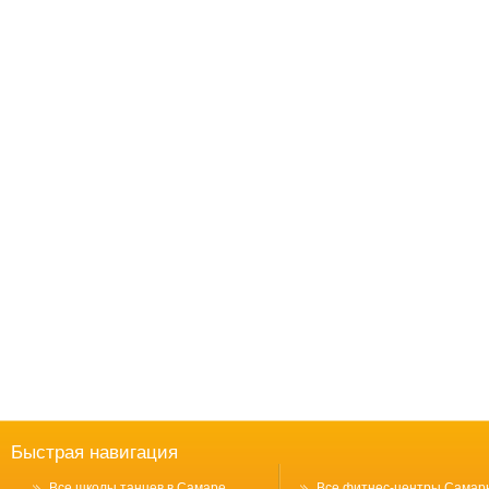
Быстрая навигация
Все школы танцев в Самаре
Все фитнес-центры Самар