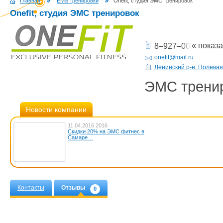
Главная
EMS тренировки
Onefit, студия ЭМС тренировок
Onefit, студия ЭМС тренировок
« показ
8‒927‒003‒7-300
onefit@mail.ru
Ленинский р-н, Полевая
ЭМС трени
Новости компании
11.04.2016 2016
Скидки 20% на ЭМС фитнес в
Самаре…
Контакты
Отзывы
0