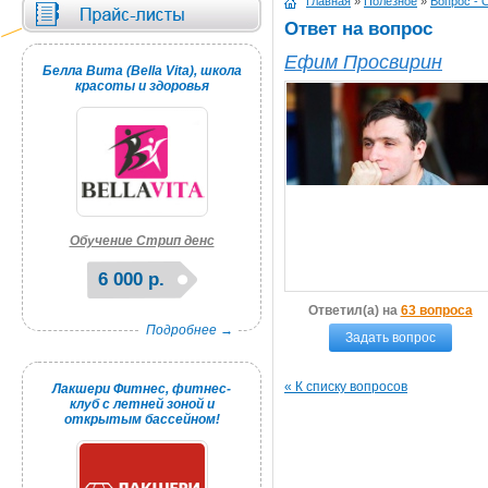
Главная
»
Полезное
»
Вопрос - 
Ответ на вопрос
Ефим Просвирин
Белла Вита (Bella Vita), школа
красоты и здоровья
Обучение Стрип денс
6 000 р.
Ответил(а) на
63 вопроса
Подробнее →
Задать вопрос
« К списку вопросов
Лакшери Фитнес, фитнес-
клуб с летней зоной и
открытым бассейном!