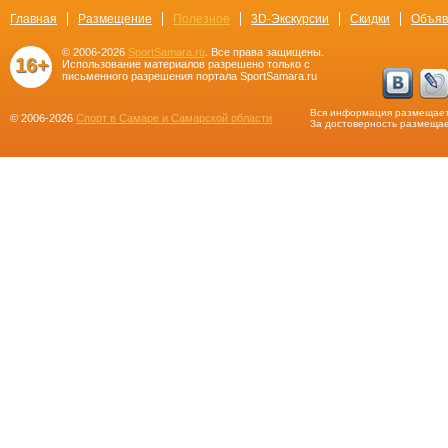
Главная
Размещение
Полезное
3D-Экскурсии
Скидки
Объяв
© 2006-2026
SportSamara.ru
. Все права защищены.
16+
Использование материалов разрешено только с
письменного разрешения портала SportSamara.ru
Вся информация размещает
© 2006-2026
Спорт в Самаре и Самарской области
За достоверность размещае