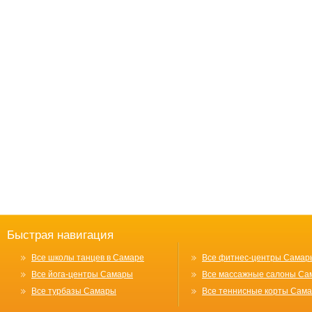
Быстрая навигация
Все школы танцев в Самаре
Все фитнес-центры Самар
Все йога-центры Самары
Все массажные салоны Са
Все турбазы Самары
Все теннисные корты Сам