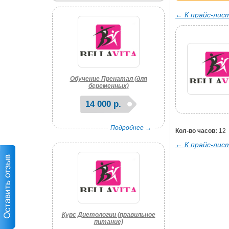
← К прайс-лис
Обучение Пренатал (для
беременных)
14 000 р.
Подробнее →
Кол-во часов:
12
← К прайс-лис
Курс Диетологии (правильное
питание)