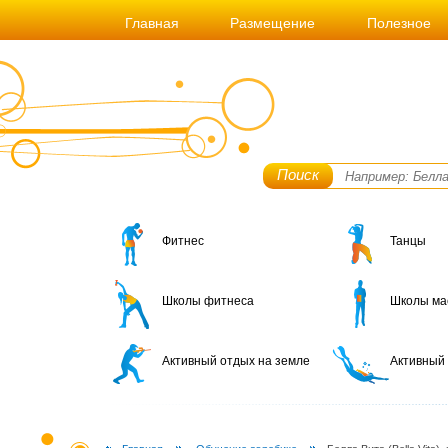
Главная
Размещение
Полезное
Поиск
Фитнес
Танцы
Школы фитнеса
Школы ма
Активный отдых на земле
Активный 