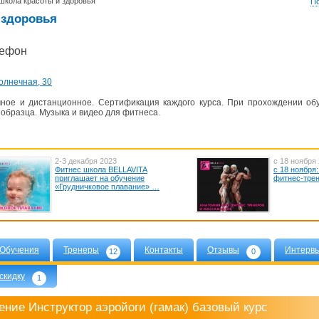
, школа красоты и здоровья
По
и здоровья
лефон
олнечная, 30
чное и дистанционное. Сертификация каждого курса. При прохождении об
 образца. Музыка и видео для фитнеса.
2-3 декабря 2023
с 18 ноября
Фитнес школа BELLAVITA
с 18 ноября
приглашает на обучение
фитнес-тре
«Грудничковое плавание» …
Обучения
Тренеры
Контакты
Отзывы
Интерв
12
0
скидку
1
ние Инструктор аэройоги (гамак) базовый курс