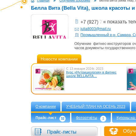
Главная
Обучение аэробике
Белла Вита (Bella Vita)
Белла Вита (Bella Vita), школа красоты 
« показать те
+7 (927) 763-33-37
julia8003@mail.ru
Промышленный р-н, Самара, С
Обучение фитнес-инструкторов о
часов документы государственного
Новости компании
С 13 января 2024г. 2023
Курс «Нутрициология» в фитнес
школе BELLAVITA…
О компании
УЧЕБНЫЙ ПЛАН НА ОСЕНЬ 2023
Прайс-лист
Фотоотчёты
Купоны на 
32
1
Обуче