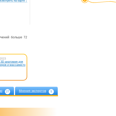
смотреть на карте ↓
учений больше 72
 2023
4 ноября 2023
: 3D анатомия для
Осенний Фестиваль «ФитаЭКСПО-
неров и массажистов!…
ЭТНИКА»…
ью
Мнения экспертов
27
5