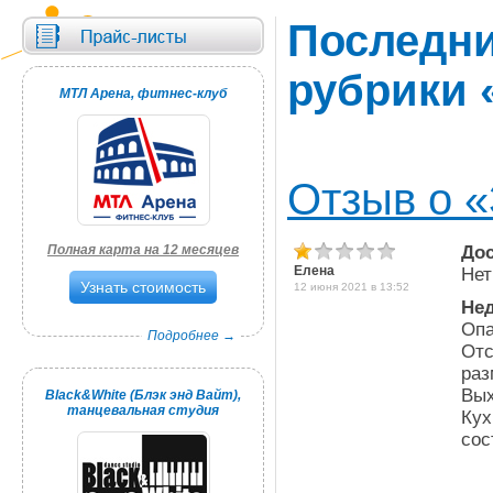
Последни
рубрики 
МТЛ Арена, фитнес-клуб
Отзыв о «
Полная карта на 12 месяцев
Дос
Елена
Нет
Узнать стоимость
12 июня 2021 в 13:52
Нед
Опа
Подробнее →
Отс
раз
Вых
Black&White (Блэк энд Вайт),
танцевальная студия
Кух
сос