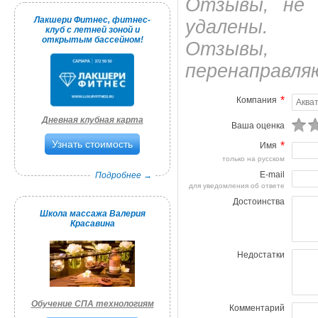
Отзывы, не 
Лакшери Фитнес, фитнес-
удалены.
клуб с летней зоной и
открытым бассейном!
Отзывы, 
перенаправля
*
Компания
Дневная клубная карта
Ваша оценка
Узнать стоимость
*
Имя
только на русском
E-mail
Подробнее →
для уведомления об ответе
Достоинства
Школа массажа Валерия
Красавина
Недостатки
Обучение СПА технологиям
Комментарий