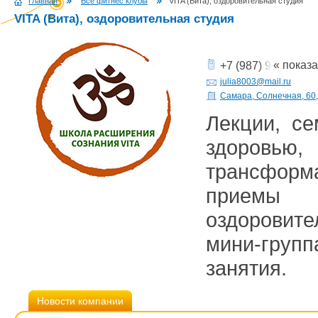
Главная
Все фитнес клубы
VITA (Вита), оздоровительная студия
VITA (Вита), оздоровительная студия
« показ
+7 (987) 948-81-17
julia8003@mail.ru
Самара, Солнечная, 60,
Лекции, се
здоровь
трансфор
приемы 
оздорови
мини-груп
занятия.
Новости компании