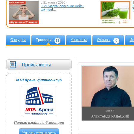
с 21 марта 2020
С 21 марта: обучение Фейс-
фитнес!…
О студии
Тренеры
Контакты
Отзывы
Ин
19
0
МТЛ Арена, фитнес-клуб
Полная карта на 6 месяцев
Узнать стоимость