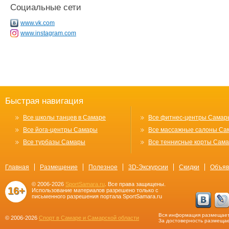
Социальные сети
www.vk.com
www.instagram.com
Быстрая навигация
Все школы танцев в Самаре
Все фитнес-центры Самар
Все йога-центры Самары
Все массажные салоны Са
Все турбазы Самары
Все теннисные корты Сам
Главная
Размещение
Полезное
3D-Экскурсии
Скидки
Объяв
© 2006-2026
SportSamara.ru
. Все права защищены.
16+
Использование материалов разрешено только с
письменного разрешения портала SportSamara.ru
Вся информация размещает
© 2006-2026
Спорт в Самаре и Самарской области
За достоверность размещае