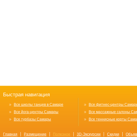
Быстрая навигация
Все школы танцев в Самаре
Все фитнес-центры Самар
Все йога-центры Самары
Все массажные салоны Са
Все турбазы Самары
Все теннисные корты Сам
Главная
Размещение
Полезное
3D-Экскурсии
Скидки
Объяв