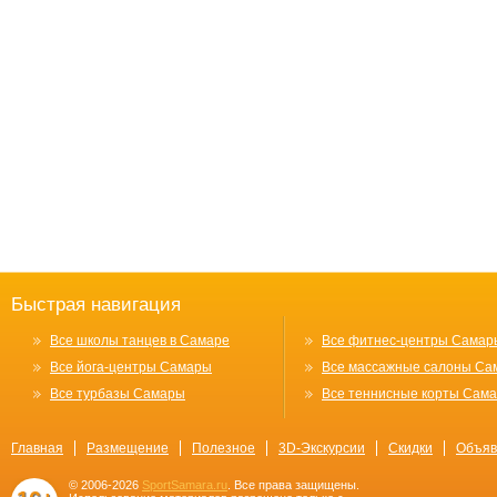
Быстрая навигация
Все школы танцев в Самаре
Все фитнес-центры Самар
Все йога-центры Самары
Все массажные салоны Са
Все турбазы Самары
Все теннисные корты Сам
Главная
Размещение
Полезное
3D-Экскурсии
Скидки
Объяв
© 2006-2026
SportSamara.ru
. Все права защищены.