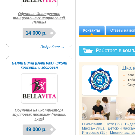
Обучение Инструктор
танцевальных направлений.
Латина
Контакты
Ответы на во
14 000 р.
Подробнее →
Работает в ком
Белла Вита (Bella Vita), школа
Школ
красоты и здоровья
Клас
Тайс
Стоу
Обучение на инструктора
групповых программ (полный
курс)
О компании
Фото (29)
Видео
Массаж лица
Детский масса
49 000 р.
Интервью (15)
Мнения экспер