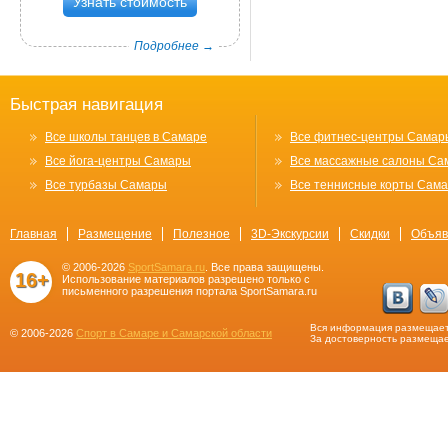
Узнать стоимость
Подробнее →
Быстрая навигация
Все школы танцев в Самаре
Все фитнес-центры Самар
Все йога-центры Самары
Все массажные салоны Са
Все турбазы Самары
Все теннисные корты Сам
Главная
Размещение
Полезное
3D-Экскурсии
Скидки
Объяв
© 2006-2026
SportSamara.ru
. Все права защищены.
16+
Использование материалов разрешено только с
письменного разрешения портала SportSamara.ru
Вся информация размещает
© 2006-2026
Спорт в Самаре и Самарской области
За достоверность размещае