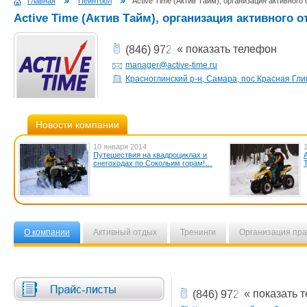
Главная
Пейнтбол
Active Time (Актив Тайм), организация активного
Active Time (Актив Тайм), организация активного 
« показать телефон
(846) 972-83-88
manager@active-time.ru
Красноглинский р-н, Самара, пос Красная Гл
Новости компании
10 января 2014
Путешествия на квадроциклах и
снегоходах по Сокольим горам!…
О компании
Активный отдых
Тренинги
Организация пра
« показать 
(846) 972-83-88