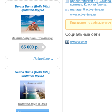
Красноглинский р-н, Самара
комплекс Красная Глинка
Белла Вита (Bella Vita),
manager@active-time.ru
фитнес-туры
www.active-time.ru
При звонке не забудьте уточ
Социальные сети
Фитнес-тур на Шри-Ланку
www.vk.com
65 000 р.
Подробнее →
Белла Вита (Bella Vita),
фитнес-туры
Фитнес-тур в ОАЭ