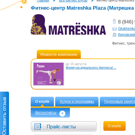
Главная
Все фитнес клубы
Фитнес-центр Matreshka
Фитнес-центр Matreshka Plaza (Матрешка
8 (846)
Glukhenk
Кировский
Фитнес, трен
Новости компании
до 15 августа
Формула идеального фитнеса!…
О клубе
Услуги и программы
Групповые занят
Фотоотчёты
4
О клубе