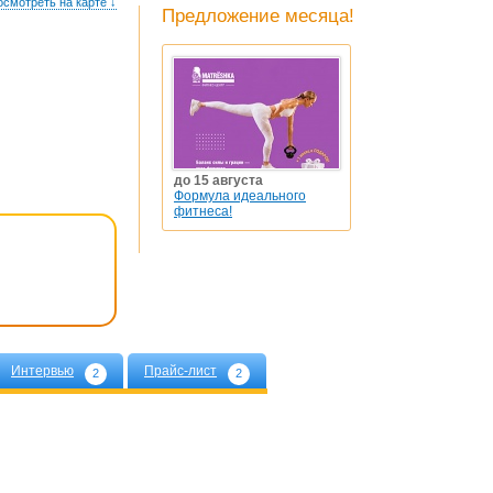
осмотреть на карте ↓
Предложение месяца!
до 15 августа
Формула идеального
фитнеса!
Интервью
Прайс-лист
2
2