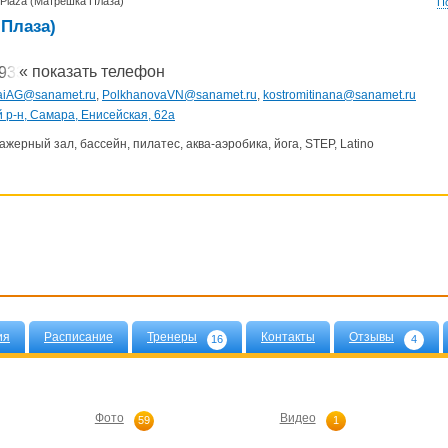
 Plaza (Матрешка Плаза)
П
 Плаза)
« показать телефон
 933-30-04
aiAG@sanamet.ru
,
PolkhanovaVN@sanamet.ru
,
kostromitinana@sanamet.ru
 р-н, Самара, Енисейская, 62а
ажерный зал, бассейн, пилатес, аква-аэробика, йога, STEP, Latino
ия
Расписание
Тренеры
Контакты
Отзывы
16
4
Фото
Видео
59
1