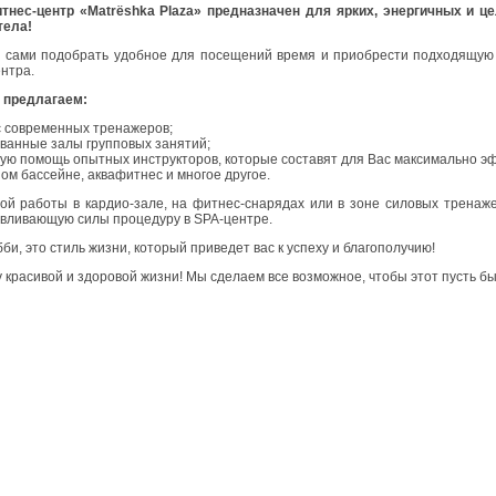
нес-центр «Matrёshka Plaza» предназначен для ярких, энергичных и ц
тела!
 сами подобрать удобное для посещений время и приобрести подходящую 
нтра.
 предлагаем:
с современных тренажеров;
ованные залы групповых занятий;
ую помощь опытных инструкторов, которые составят для Вас максимально э
ном бассейне, аквафитнес и многое другое.
й работы в кардио-зале, на фитнес-снарядах или в зоне силовых тренаже
авливающую силы процедуру в SPA-центре.
бби, это стиль жизни, который приведет вас к успеху и благополучию!
 красивой и здоровой жизни! Мы сделаем все возможное, чтобы этот пусть б