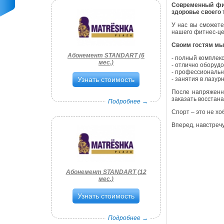
Современный фит
здоровье своего 
У нас вы сможете
нашего фитнес-це
Своим гостям мы
Абонемент STANDART (6
- полный комплек
мес.)
- отлично оборуд
- профессиональн
Узнать стоимость
- занятия в лазур
После напряженно
заказать восстан
Подробнее →
Спорт – это не хо
Вперед, навстречу
Абонемент STANDART (12
мес.)
Узнать стоимость
Подробнее →