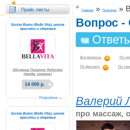
»
»
В
Главная
Полезное
Вопрос -
Белла Вита (Bella Vita), школа
красоты и здоровья
Ответы
Все вопросы
По зд
96
По фитнесу
По тан
79
Обучение Пилатес Reformer
(продв. уровень)
14 000 р.
Валерий 
Подробнее →
про массаж, 
Белла Вита (Bella Vita), школа
красоты и здоровья