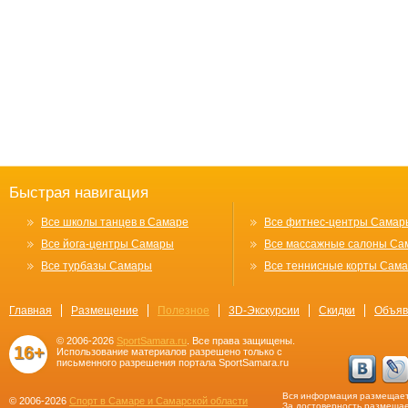
Быстрая навигация
Все школы танцев в Самаре
Все фитнес-центры Самар
Все йога-центры Самары
Все массажные салоны Са
Все турбазы Самары
Все теннисные корты Сам
Главная
Размещение
Полезное
3D-Экскурсии
Скидки
Объяв
© 2006-2026
SportSamara.ru
. Все права защищены.
16+
Использование материалов разрешено только с
письменного разрешения портала SportSamara.ru
Вся информация размещает
© 2006-2026
Спорт в Самаре и Самарской области
За достоверность размещае